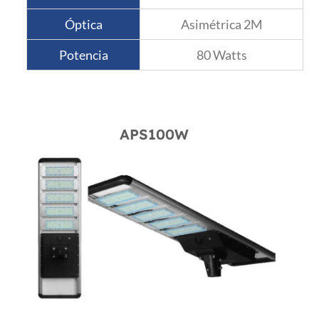
Óptica
Asimétrica 2M
Potencia
80 Watts
APS100W