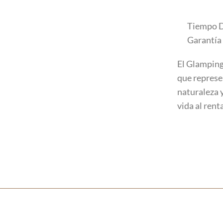
Tiempo D
Garantía
El Glamping
que represe
naturaleza 
vida al rent