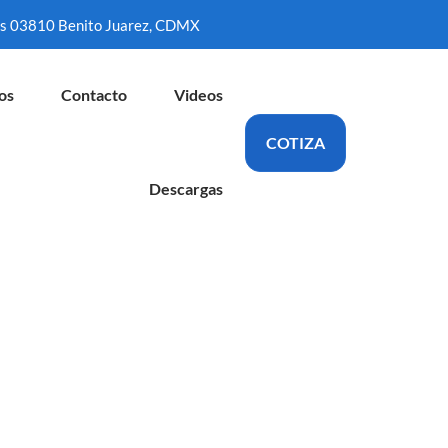
es 03810 Benito Juarez, CDMX
os
Contacto
Videos
COTIZA
Descargas