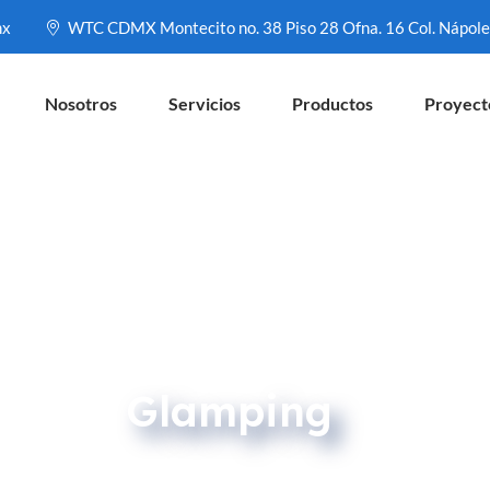
mx
WTC CDMX Montecito no. 38 Piso 28 Ofna. 16 Col. Nápol
Nosotros
Servicios
Productos
Proyect
Glamping