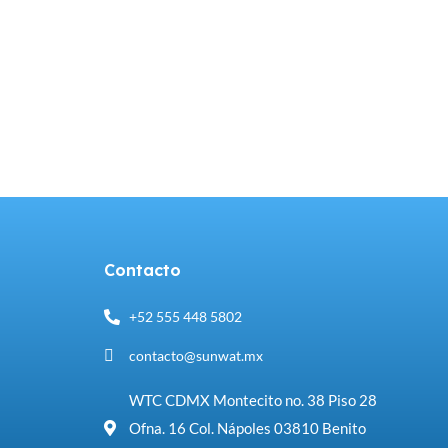
Contacto
+52 555 448 5802
contacto@sunwat.mx
WTC CDMX Montecito no. 38 Piso 28
Ofna. 16 Col. Nápoles 03810 Benito